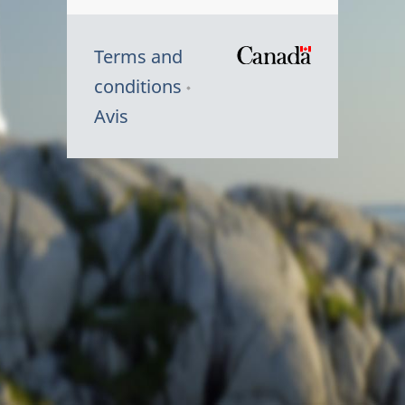
Terms and
/
conditions
Symbole
Avis
du
gouvernem
du
Canada