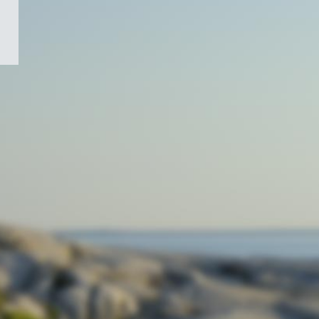
/
Symbole
du
gouvernement
du
Canada