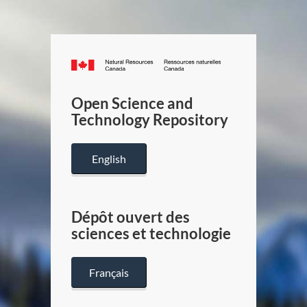
Canada.ca
/
Gouverneme
Open Science and
du
Technology Repository
Canada
English
Dépôt ouvert des
sciences et technologie
Français