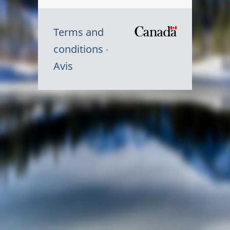
Terms and
/
conditions
Symbole
Avis
du
gouvernem
du
Canada