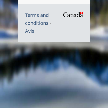
Terms and
/
conditions
Symbole
Avis
du
gouvernem
du
Canada