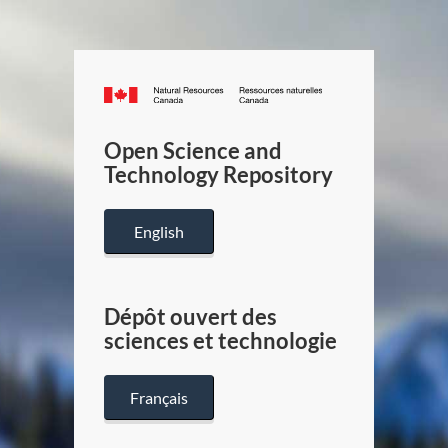
Canada.ca
/
Gouverneme
Open Science and
du
Technology Repository
Canada
English
Dépôt ouvert des
sciences et technologie
Français