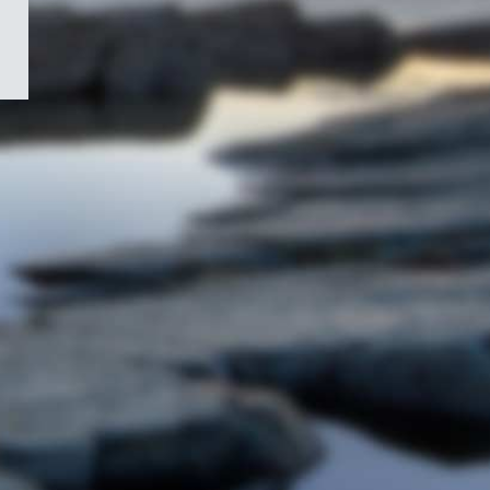
/
Symbole
du
gouvernement
du
Canada