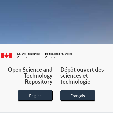
Canada.ca
/
Gouvernement
Open Science and
Dépôt ouvert des
du
Technology
sciences et
Canada
Repository
technologie
English
Français