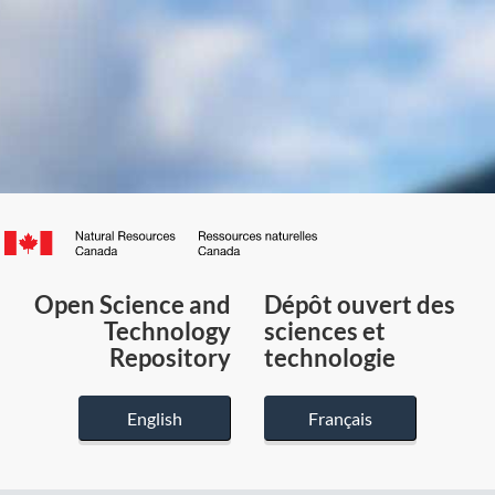
Canada.ca
/
Gouvernement
Open Science and
Dépôt ouvert des
du
Technology
sciences et
Canada
Repository
technologie
English
Français