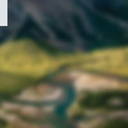
/
Symbole
du
gouvernement
du
Canada