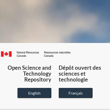
Canada.ca
/
Gouvernement
Open Science and
Dépôt ouvert des
du
Technology
sciences et
Canada
Repository
technologie
English
Français