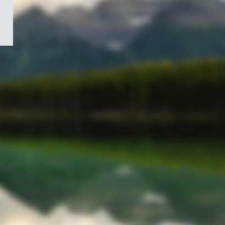
/
Symbole
du
gouvernement
du
Canada