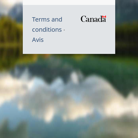
Terms and
/
conditions
Symbole
Avis
du
gouvernem
du
Canada