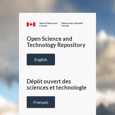
Canada.ca
/
Gouverneme
Open Science and
du
Technology Repository
Canada
English
Dépôt ouvert des
sciences et technologie
Français