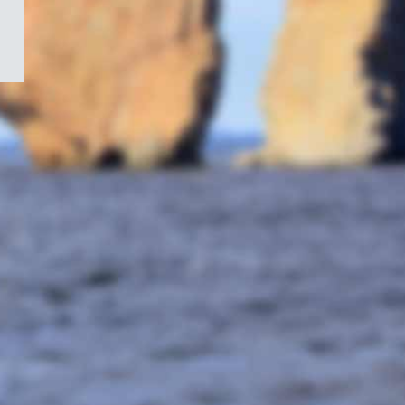
/
Symbole
du
gouvernement
du
Canada