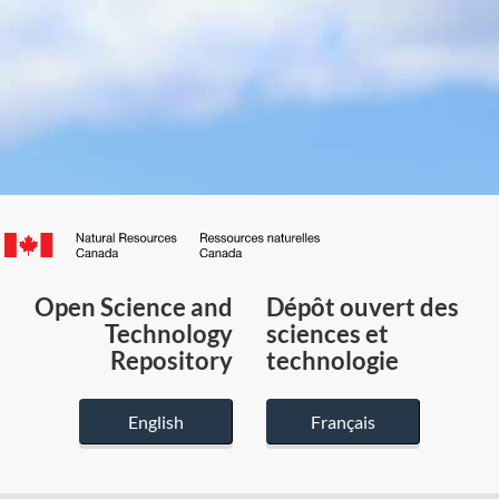
Canada.ca
/
Gouvernement
Open Science and
Dépôt ouvert des
du
Technology
sciences et
Canada
Repository
technologie
English
Français