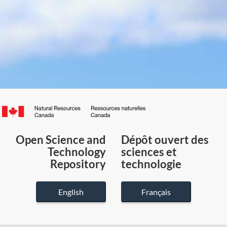
Canada.ca
/
Gouvernement
Open Science and
Dépôt ouvert des
du
Technology
sciences et
Canada
Repository
technologie
English
Français