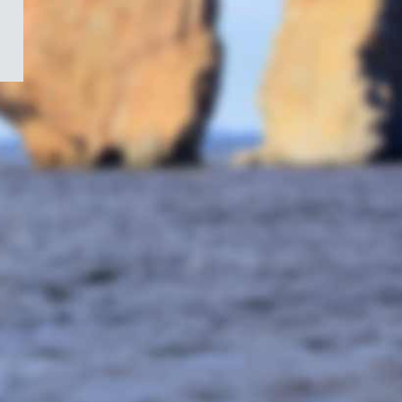
/
Symbole
du
gouvernement
du
Canada