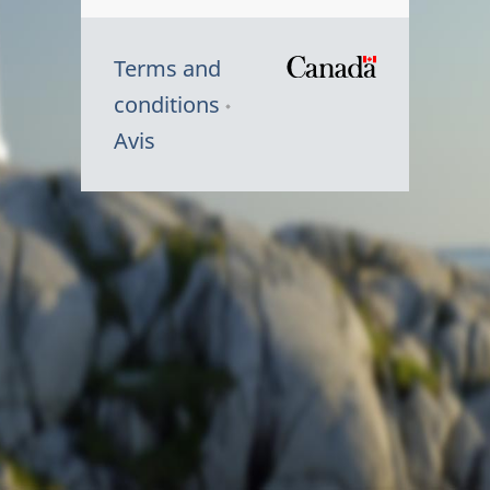
Terms and
/
conditions
Symbole
Avis
du
gouvernem
du
Canada