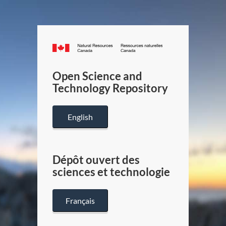
Canada.ca
/
Gouverneme
Open Science and
du
Technology Repository
Canada
English
Dépôt ouvert des
sciences et technologie
Français