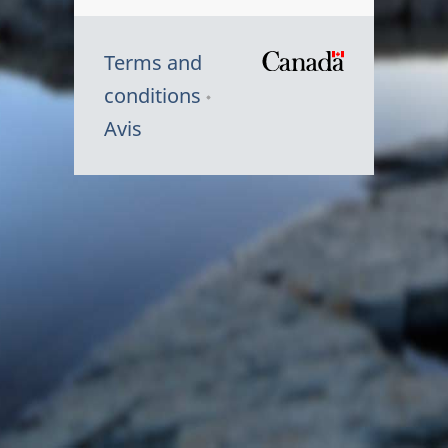
Terms and
/
conditions
Symbole
Avis
du
gouvernem
du
Canada