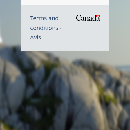
Terms and
/
conditions
Symbole
Avis
du
gouvernem
du
Canada