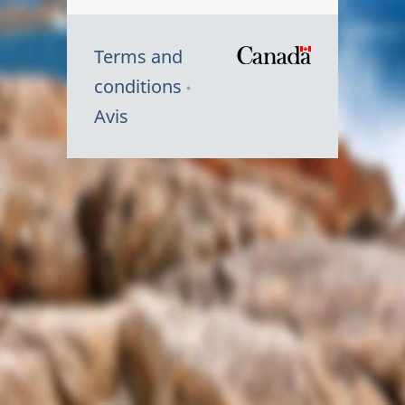
Terms and
/
conditions
Symbole
Avis
du
gouvernem
du
Canada