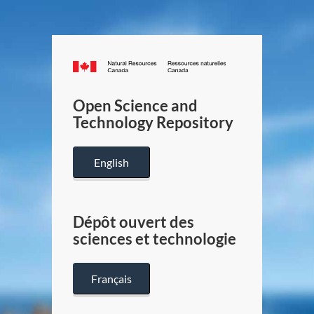
Canada.ca
/
Gouverneme
Open Science and
du
Technology Repository
Canada
English
Dépôt ouvert des
sciences et technologie
Français