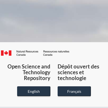
Canada.ca
/
Gouvernement
Open Science and
Dépôt ouvert des
du
Technology
sciences et
Canada
Repository
technologie
English
Français