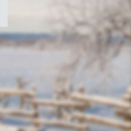
/
Symbole
du
gouvernement
du
Canada