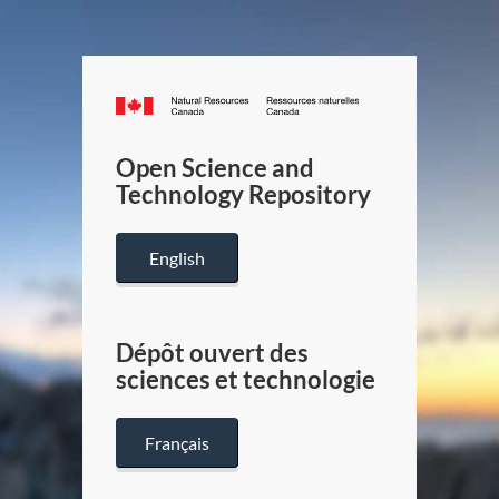
Canada.ca
/
Gouverneme
Open Science and
du
Technology Repository
Canada
English
Dépôt ouvert des
sciences et technologie
Français