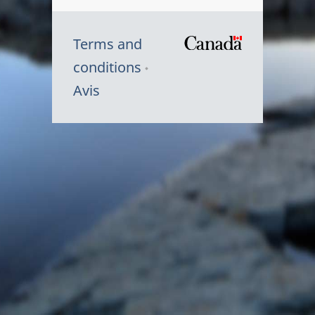
Terms and
/
conditions
Symbole
Avis
du
gouvernem
du
Canada