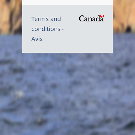
Terms and
/
conditions
Symbole
Avis
du
gouvernem
du
Canada