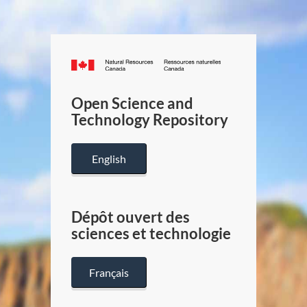
Canada.ca
/
Gouverneme
Open Science and
du
Technology Repository
Canada
English
Dépôt ouvert des
sciences et technologie
Français