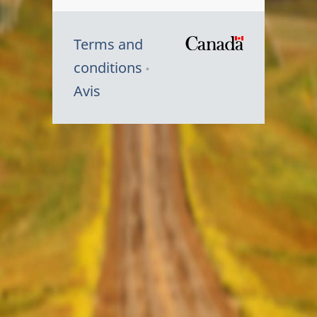
Terms and
/
conditions
Symbole
Avis
du
gouvernem
du
Canada