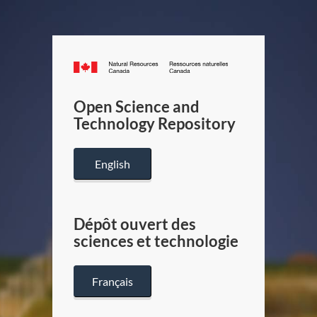
Canada.ca
/
Gouverneme
Open Science and
du
Technology Repository
Canada
English
Dépôt ouvert des
sciences et technologie
Français