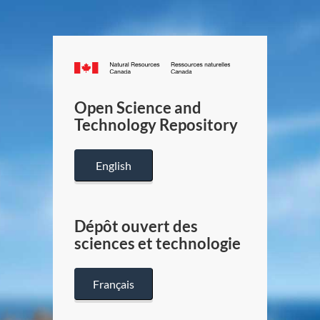
Canada.ca
/
Gouverneme
Open Science and
du
Technology Repository
Canada
English
Dépôt ouvert des
sciences et technologie
Français