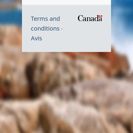
Terms and
/
conditions
Symbole
Avis
du
gouvernem
du
Canada