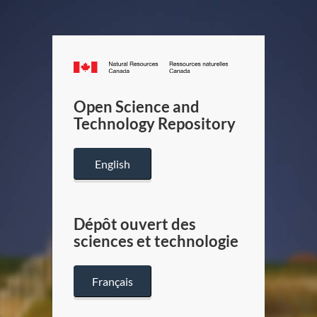
Canada.ca
/
Gouverneme
Open Science and
du
Technology Repository
Canada
English
Dépôt ouvert des
sciences et technologie
Français