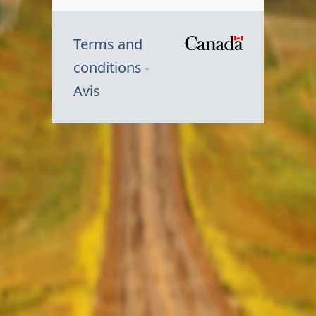
Terms and
/
conditions
Symbole
Avis
du
gouvernem
du
Canada