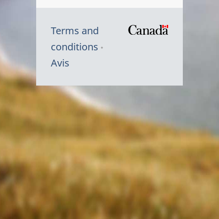
Terms and
/
conditions
Symbole
Avis
du
gouvernem
du
Canada