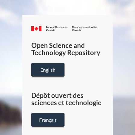
Canada.ca
/
Gouverneme
Open Science and
du
Technology Repository
Canada
English
Dépôt ouvert des
sciences et technologie
Français