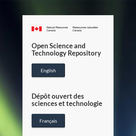
Canada.ca
/
Gouverneme
Open Science and
du
Technology Repository
Canada
English
Dépôt ouvert des
sciences et technologie
Français