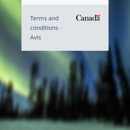
Terms and
/
conditions
Symbole
Avis
du
gouvernem
du
Canada