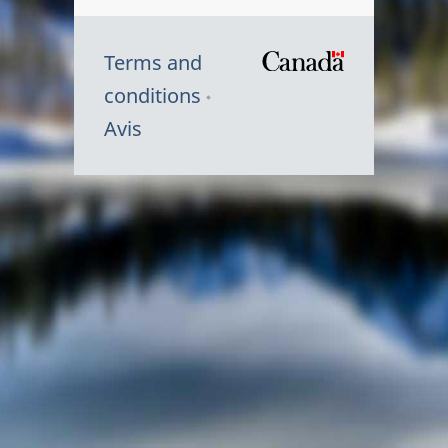
Terms and
/
conditions
Symbole
Avis
du
gouvernem
du
Canada