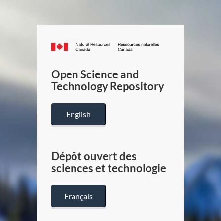
Canada.ca
/
Gouverneme
Open Science and
du
Technology Repository
Canada
English
Dépôt ouvert des
sciences et technologie
Français