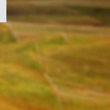
/
Symbole
du
gouvernement
du
Canada