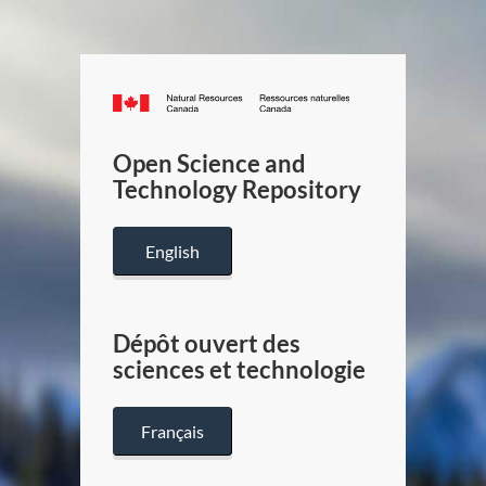
Canada.ca
/
Gouverneme
Open Science and
du
Technology Repository
Canada
English
Dépôt ouvert des
sciences et technologie
Français