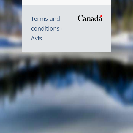
Terms and
/
conditions
Symbole
Avis
du
gouvernem
du
Canada