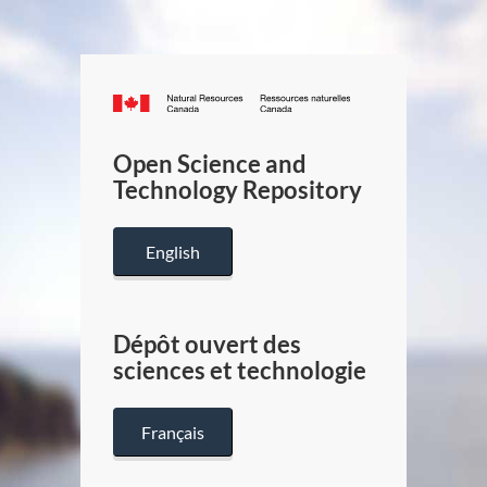
Canada.ca
/
Gouverneme
Open Science and
du
Technology Repository
Canada
English
Dépôt ouvert des
sciences et technologie
Français