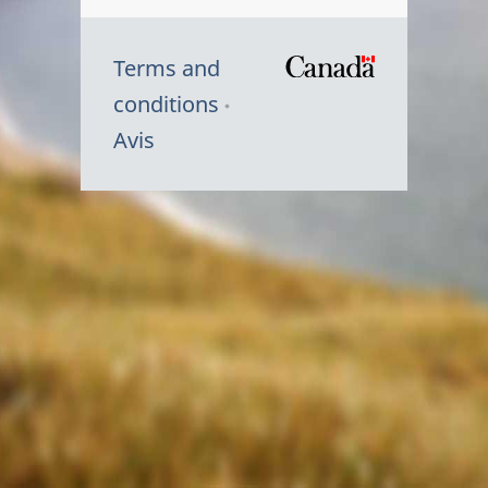
Terms and
/
conditions
Symbole
Avis
du
gouvernem
du
Canada