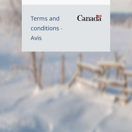
Terms and
/
conditions
Symbole
Avis
du
gouvernem
du
Canada