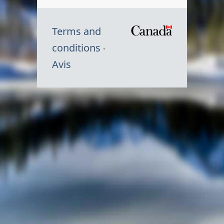
Terms and
/
conditions
Symbole
Avis
du
gouvernem
du
Canada