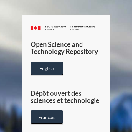
Canada.ca
/
Gouverneme
Open Science and
du
Technology Repository
Canada
English
Dépôt ouvert des
sciences et technologie
Français