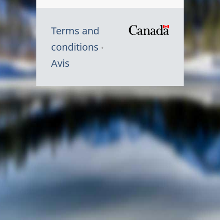
Terms and
/
conditions
Symbole
Avis
du
gouvernem
du
Canada