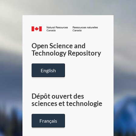
Canada.ca
/
Gouverneme
Open Science and
du
Technology Repository
Canada
English
Dépôt ouvert des
sciences et technologie
Français