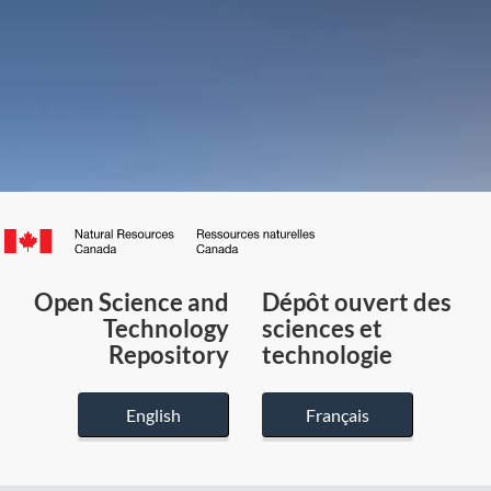
Canada.ca
/
Gouvernement
Open Science and
Dépôt ouvert des
du
Technology
sciences et
Canada
Repository
technologie
English
Français