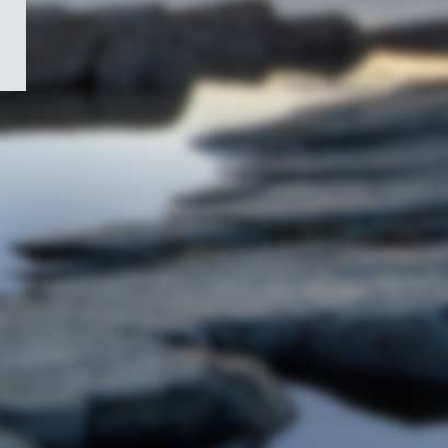
/
Symbole
du
gouvernement
du
Canada