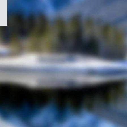
/
Symbole
du
gouvernement
du
Canada