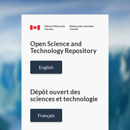
Canada.ca
/
Gouverneme
Open Science and
du
Technology Repository
Canada
English
Dépôt ouvert des
sciences et technologie
Français