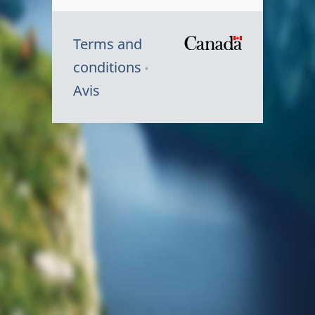
Terms and
/
conditions
Symbole
Avis
du
gouvernem
du
Canada