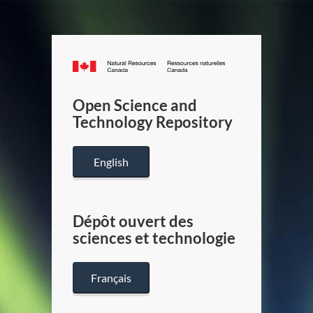
Canada.ca
/
Gouverneme
Open Science and
du
Technology Repository
Canada
English
Dépôt ouvert des
sciences et technologie
Français