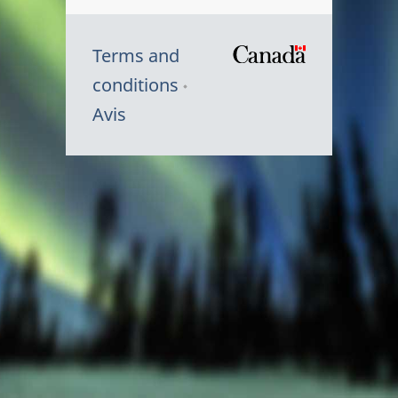
Terms and
/
conditions
Symbole
Avis
du
gouvernem
du
Canada