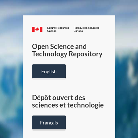
Canada.ca
/
Gouverneme
Open Science and
du
Technology Repository
Canada
English
Dépôt ouvert des
sciences et technologie
Français