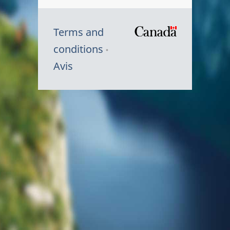
Terms and
/
conditions
Symbole
Avis
du
gouvernem
du
Canada