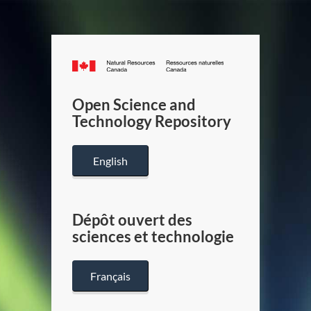
Canada.ca
/
Gouverneme
Open Science and
du
Technology Repository
Canada
English
Dépôt ouvert des
sciences et technologie
Français