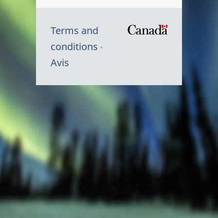
Terms and
/
conditions
Symbole
Avis
du
gouvernem
du
Canada