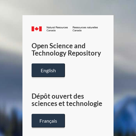
Canada.ca
/
Gouverneme
Open Science and
du
Technology Repository
Canada
English
Dépôt ouvert des
sciences et technologie
Français