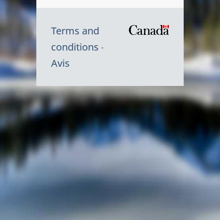
Terms and
/
conditions
Symbole
Avis
du
gouvernem
du
Canada