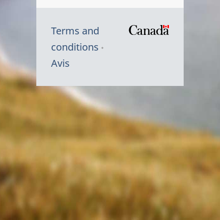
Terms and
/
conditions
Symbole
Avis
du
gouvernem
du
Canada