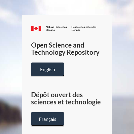
Canada.ca
/
Gouverneme
Open Science and
du
Technology Repository
Canada
English
Dépôt ouvert des
sciences et technologie
Français