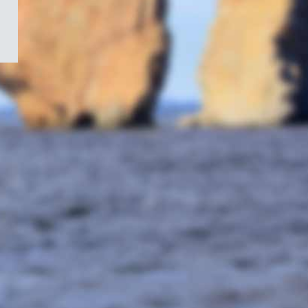
/
Symbole
du
gouvernement
du
Canada