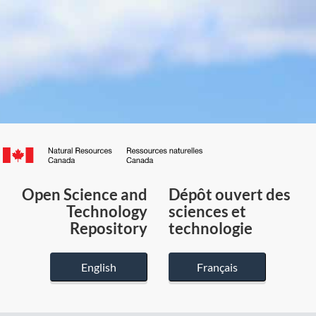
Canada.ca
/
Gouvernement
Open Science and
Dépôt ouvert des
du
Technology
sciences et
Canada
Repository
technologie
English
Français