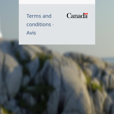
Terms and
/
conditions
Symbole
Avis
du
gouvernem
du
Canada