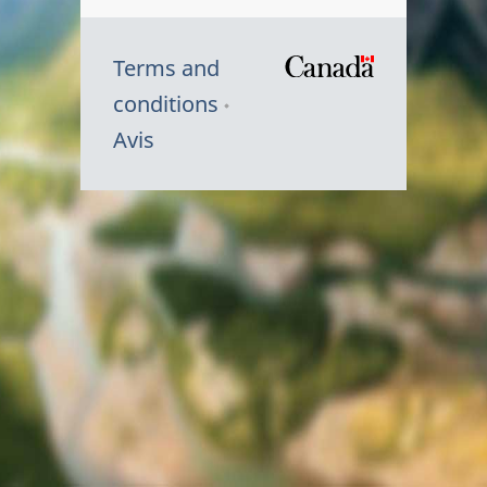
Terms and
/
conditions
Symbole
Avis
du
gouvernem
du
Canada