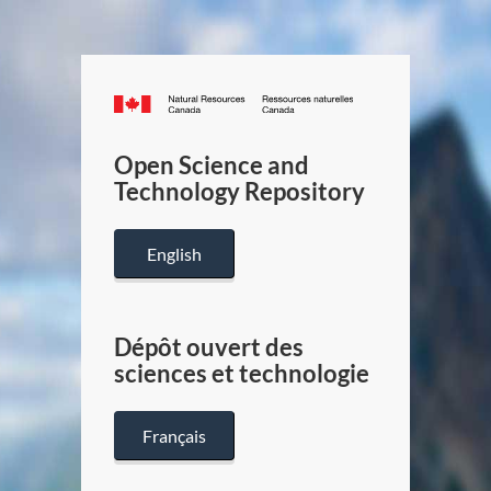
Canada.ca
/
Gouverneme
Open Science and
du
Technology Repository
Canada
English
Dépôt ouvert des
sciences et technologie
Français