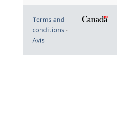
Terms and
/
conditions
Symbole
Avis
du
gouverne
du
Canada