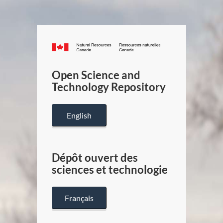
Canada.ca
/
Gouverneme
Open Science and
du
Technology Repository
Canada
English
Dépôt ouvert des
sciences et technologie
Français