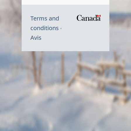
Terms and
/
conditions
Symbole
Avis
du
gouvernem
du
Canada