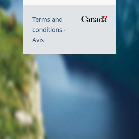
Terms and
/
conditions
Symbole
Avis
du
gouvernem
du
Canada