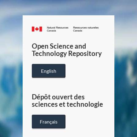
Canada.ca
/
Gouverneme
Open Science and
du
Technology Repository
Canada
English
Dépôt ouvert des
sciences et technologie
Français