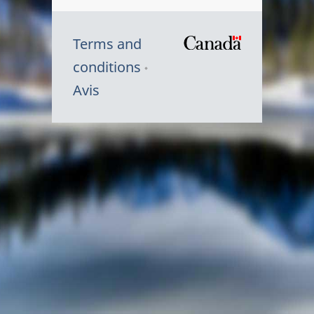
Terms and
/
conditions
Symbole
Avis
du
gouvernem
du
Canada