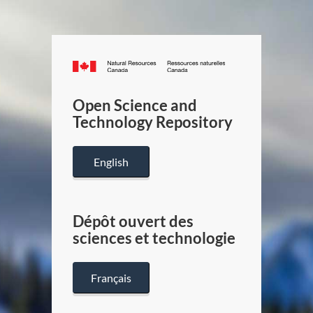
Canada.ca
/
Gouverneme
Open Science and
du
Technology Repository
Canada
English
Dépôt ouvert des
sciences et technologie
Français