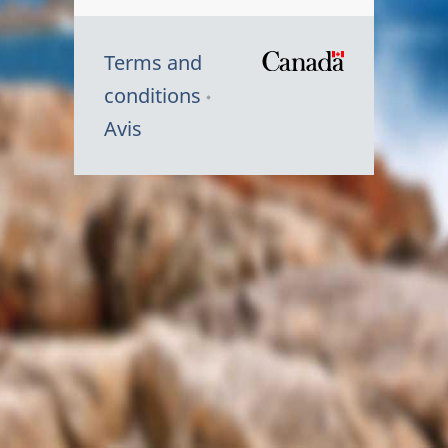
Terms and
/
conditions
Symbole
Avis
du
gouvernem
du
Canada