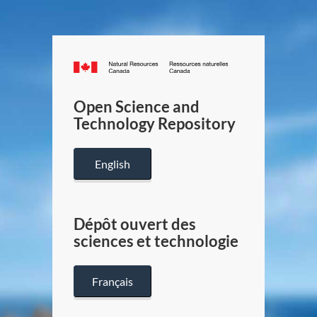
Canada.ca
/
Gouverneme
Open Science and
du
Technology Repository
Canada
English
Dépôt ouvert des
sciences et technologie
Français