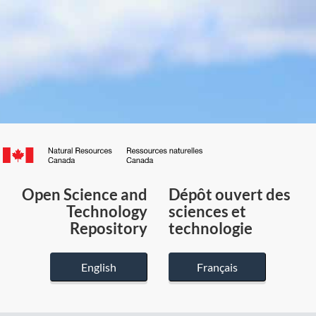
Canada.ca
/
Gouvernement
Open Science and
Dépôt ouvert des
du
Technology
sciences et
Canada
Repository
technologie
English
Français