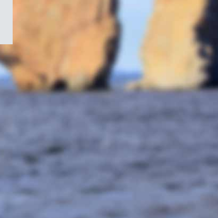
/
Symbole
du
gouvernement
du
Canada