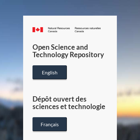
Canada.ca
/
Gouverneme
Open Science and
du
Technology Repository
Canada
English
Dépôt ouvert des
sciences et technologie
Français