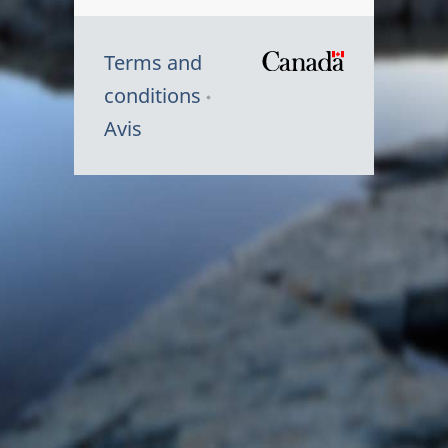
Terms and
/
conditions
Symbole
Avis
du
gouvernem
du
Canada