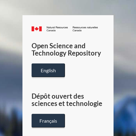
Canada.ca
/
Gouverneme
Open Science and
du
Technology Repository
Canada
English
Dépôt ouvert des
sciences et technologie
Français