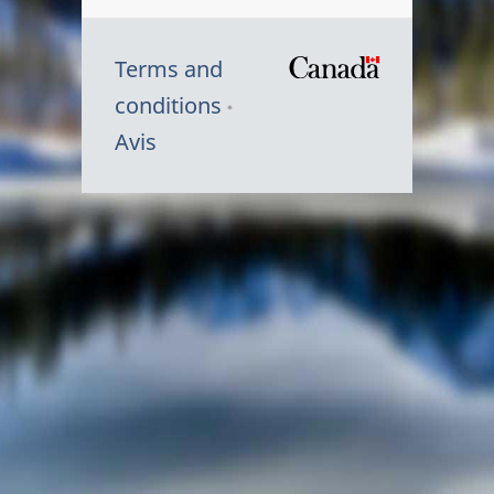
Terms and
/
conditions
Symbole
Avis
du
gouvernem
du
Canada