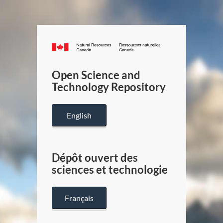
Canada.ca
/
Gouverneme
Open Science and
du
Technology Repository
Canada
English
Dépôt ouvert des
sciences et technologie
Français