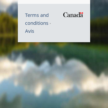
Terms and
/
conditions
Symbole
Avis
du
gouvernem
du
Canada