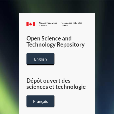
Canada.ca
/
Gouverneme
Open Science and
du
Technology Repository
Canada
English
Dépôt ouvert des
sciences et technologie
Français