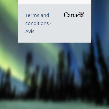
Terms and
/
conditions
Symbole
Avis
du
gouvernem
du
Canada